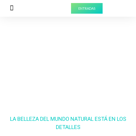
ENTRADAS
PREPARA TU VISITA
EXPERIENCIAS PARA GRUPOS
Observación
Solar en Ibiza
LA BELLEZA DEL MUNDO NATURAL ESTÁ EN LOS
DETALLES