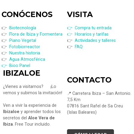
CONÓCENOS
VISI
TA
👉
Biotecnología
👉 Compra tu entrada
👉
Flora de Ibiza y Formentera
👉 Horarios y tarifas
👉
Piano Vegetal
👉
Actividades y talleres
👉
Fotobiorreactor
👉
FAQ
👉
Nuestra historia
👉
Agua Atmosférica
👉 Bioo Panel
IBIZALOE
CONTACTO
¿Vienes a visitarnos?
¡Lo
vemos y subimos la invitación!
📍 Carretera Ibiza – San Antonio.
7,5 Km
Ven a vivir la experiencia de
07816 Sant Rafel de Sa Creu
Ibizaloe
y aprender todos los
(Islas Baleares)
secretos del
Aloe Vera de
Ibiza
. Free Tour incluido.