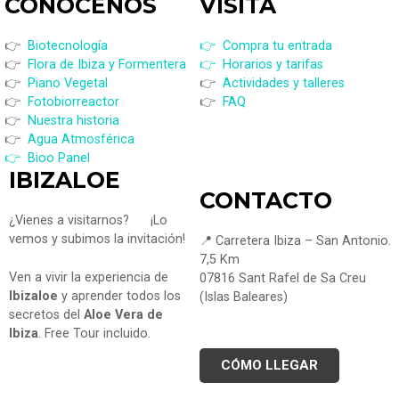
CONÓCENOS
VISI
TA
👉
Biotecnología
👉 Compra tu entrada
👉
Flora de Ibiza y Formentera
👉 Horarios y tarifas
👉
Piano Vegetal
👉
Actividades y talleres
👉
Fotobiorreactor
👉
FAQ
👉
Nuestra historia
👉
Agua Atmosférica
👉 Bioo Panel
IBIZALOE
CONTACTO
¿Vienes a visitarnos?
¡Lo
vemos y subimos la invitación!
📍 Carretera Ibiza – San Antonio.
7,5 Km
Ven a vivir la experiencia de
07816 Sant Rafel de Sa Creu
Ibizaloe
y aprender todos los
(Islas Baleares)
secretos del
Aloe Vera de
Ibiza
. Free Tour incluido.
CÓMO LLEGAR