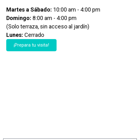
Martes a Sábado:
10:00 am - 4:00 pm
Domingo:
8:00 am - 4:00 pm
(Solo terraza, sin acceso al jardín)
Lunes:
Cerrado
¡Prepara tu visita!
¡SUSCRÍBETE A NUESTRA
NEWSLETTER!
¿Quieres informarte sobre todas nuestras
actividades y eventos? Recibe nuestra newsletter y
no te pierdas nada de lo que podemos ofrecerte.