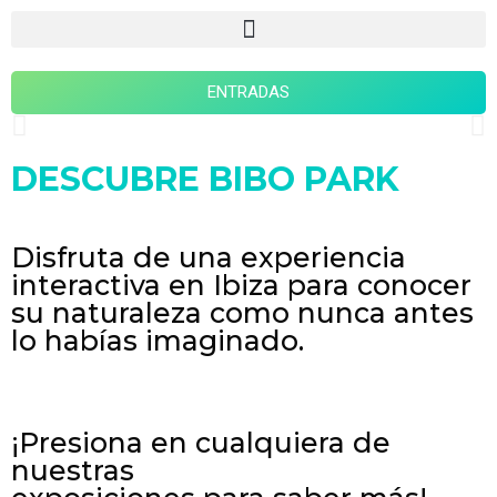
ENTRADAS
EL PARQUE BOTÁNICO MÁS
DESCUBRE BIBO PARK
INNOVADOR
Disfruta de una experiencia
ABIERTO DE MARTES A SÁBADOS, DE 10h a 16h.
¡Disfruta de una experiencia única en el parque más innovador de
interactiva en Ibiza para conocer
Europa!
su naturaleza como nunca antes
Un lugar interactivo donde observar, aprender, relajarse, disfrutar
lo habías imaginado.
de la
naturaleza de Ibiza y Formentera a través de la Biotecnología
¡No olvides pasarte por nuestra tienda de recuerdos!
¡Presiona en cualquiera de
Compra tu Entrada
nuestras