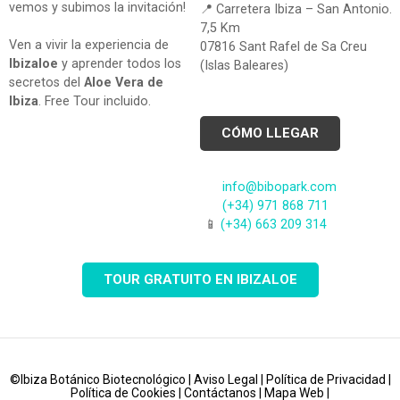
vemos y subimos la invitación!
📍 Carretera Ibiza – San Antonio.
7,5 Km
Ven a vivir la experiencia de
07816 Sant Rafel de Sa Creu
Ibizaloe
y aprender todos los
(Islas Baleares)
secretos del
Aloe Vera de
Ibiza
. Free Tour incluido.
CÓMO LLEGAR
info@bibopark.com
(+34) 971 868 711
📱
(+34) 663 209 314
TOUR GRATUITO EN IBIZALOE
©Ibiza Botánico Biotecnológico |
Aviso Legal
|
Política de Privacidad
|
Política de Cookies
|
Contáctanos
|
Mapa Web
|