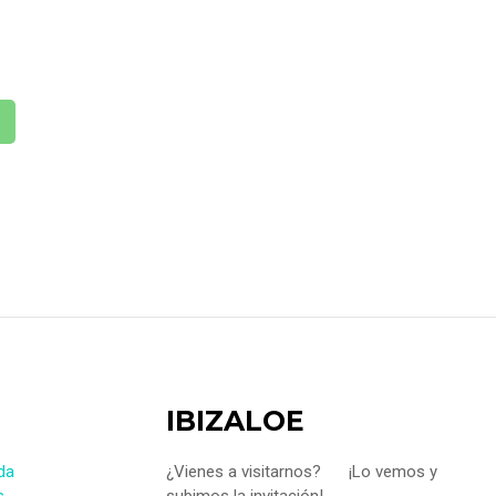
cepto términos y condiciones.
Política de
vacidad
IBIZALOE
da
¿Vienes a visitarnos?
¡Lo vemos y