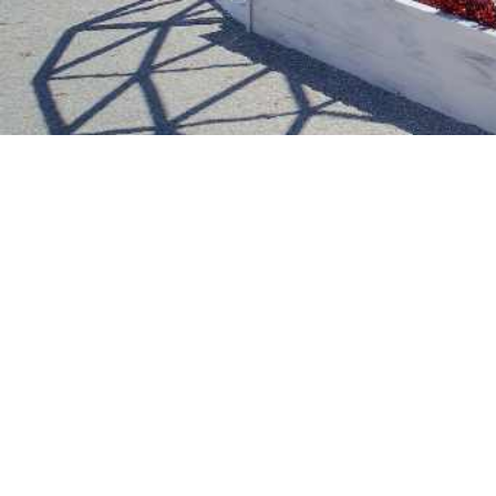
¡SUSCRÍBETE A NUES
¿Quieres informarte sobre todas nuestras activida
no te pierdas nada de lo qu