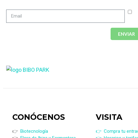
A
pri
ENVIAR
CONÓCENOS
VISI
TA
👉
Biotecnología
👉 Compra tu entra