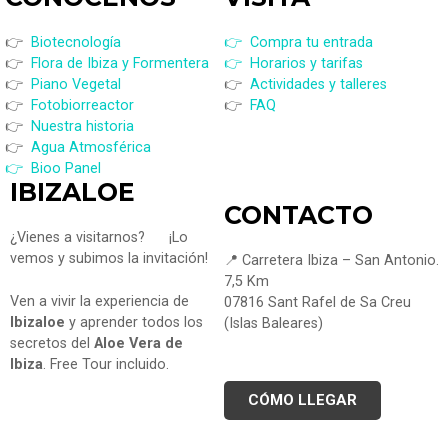
👉
Biotecnología
👉 Compra tu entrada
👉
Flora de Ibiza y Formentera
👉 Horarios y tarifas
👉
Piano Vegetal
👉
Actividades y talleres
👉
Fotobiorreactor
👉
FAQ
👉
Nuestra historia
👉
Agua Atmosférica
👉 Bioo Panel
IBIZALOE
CONTACTO
¿Vienes a visitarnos?
¡Lo
vemos y subimos la invitación!
📍 Carretera Ibiza – San Antonio.
7,5 Km
Ven a vivir la experiencia de
07816 Sant Rafel de Sa Creu
Ibizaloe
y aprender todos los
(Islas Baleares)
secretos del
Aloe Vera de
Ibiza
. Free Tour incluido.
CÓMO LLEGAR