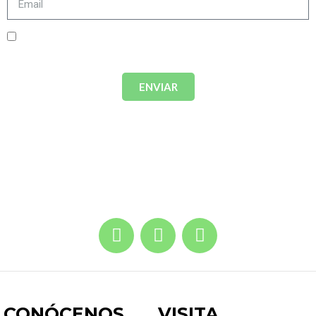
Acepto términos y condiciones.
Política de
privacidad
ENVIAR
CONÓCENOS
VISI
TA