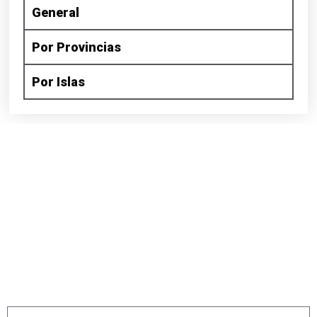
General
Por Provincias
Por Islas
¡SUSCRÍBETE A NUESTRA
NEWSLETTER!
¿Quieres informarte sobre todas nuestras
actividades y eventos? Recibe nuestra newsletter y
no te pierdas nada de lo que podemos ofrecerte.