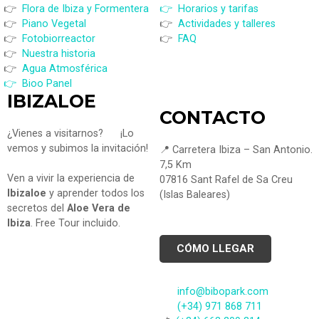
👉
Flora de Ibiza y Formentera
👉 Horarios y tarifas
👉
Piano Vegetal
👉
Actividades y talleres
👉
Fotobiorreactor
👉
FAQ
👉
Nuestra historia
👉
Agua Atmosférica
👉 Bioo Panel
IBIZALOE
CONTACTO
¿Vienes a visitarnos?
¡Lo
vemos y subimos la invitación!
📍 Carretera Ibiza – San Antonio.
7,5 Km
Ven a vivir la experiencia de
07816 Sant Rafel de Sa Creu
Ibizaloe
y aprender todos los
(Islas Baleares)
secretos del
Aloe Vera de
Ibiza
. Free Tour incluido.
CÓMO LLEGAR
info@bibopark.com
(+34) 971 868 711