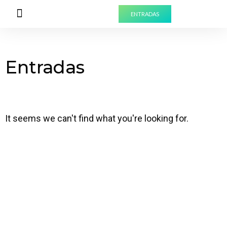
ENTRADAS
PREPARA TU VISITA
EXPERIENCIAS PARA GRUPOS
Entradas
It seems we can't find what you're looking for.
¡SUSCRÍBETE A NUESTRA
NEWSLETTER!
¿Quieres informarte sobre todas nuestras