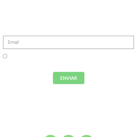
actividades y eventos? Recibe nuestra newsletter y
no te pierdas nada de lo que podemos ofrecerte.
Acepto términos y condiciones.
Política de
privacidad
ENVIAR