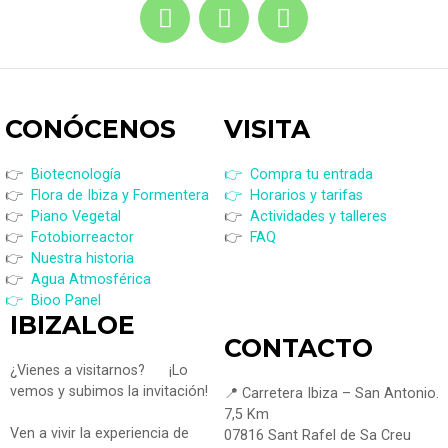
CONÓCENOS
VISI
TA
👉
Biotecnología
👉 Compra tu entrada
👉
Flora de Ibiza y Formentera
👉 Horarios y tarifas
👉
Piano Vegetal
👉
Actividades y talleres
👉
Fotobiorreactor
👉
FAQ
👉
Nuestra historia
👉
Agua Atmosférica
👉 Bioo Panel
IBIZALOE
CONTACTO
¿Vienes a visitarnos?
¡Lo
vemos y subimos la invitación!
📍 Carretera Ibiza – San Antonio.
7,5 Km
Ven a vivir la experiencia de
07816 Sant Rafel de Sa Creu