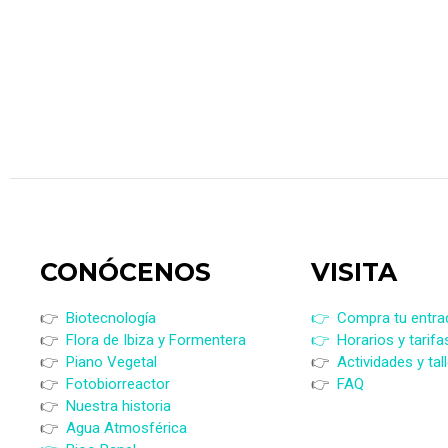
CONÓCENOS
VISI
TA
👉
Biotecnología
👉 Compra tu entra
👉
Flora de Ibiza y Formentera
👉 Horarios y tarifa
👉
Piano Vegetal
👉
Actividades y tal
👉
Fotobiorreactor
👉
FAQ
👉
Nuestra historia
👉
Agua Atmosférica