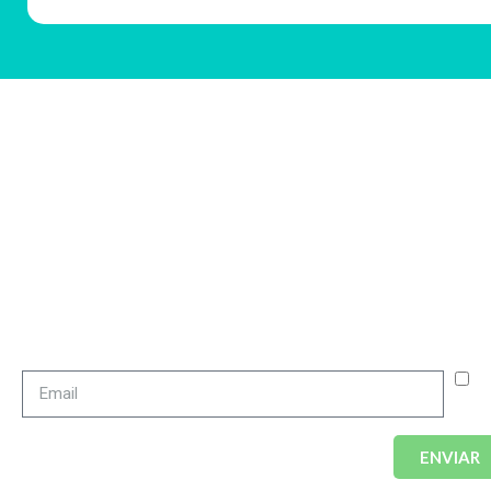
¡SUSCRÍBETE A NUES
¿Quieres informarte sobre todas nuestras activida
no te pierdas nada de lo qu
A
pri
ENVIAR