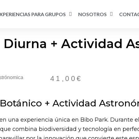
XPERIENCIAS PARA GRUPOS
NOSOTROS
CONTA
e Diurna + Actividad 
41,00
€
Astrónomica
 Botánico + Actividad Astronó
n una experiencia única en Bibo Park. Durante el 
za que combina biodiversidad y tecnología en perf
aravillar por la innovación que convierte este esp