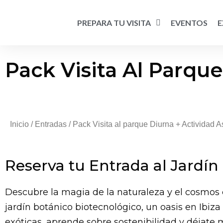
PREPARA TU VISITA
EVENTOS
E
Pack Visita Al Parqu
Inicio
/
Entradas
/ Pack Visita al parque Diurna + Actividad 
Reserva tu Entrada al Jardín
Descubre la magia de la naturaleza y el cosmos e
jardín botánico biotecnológico, un oasis en Ibi
exóticas, aprende sobre sostenibilidad y déjate m