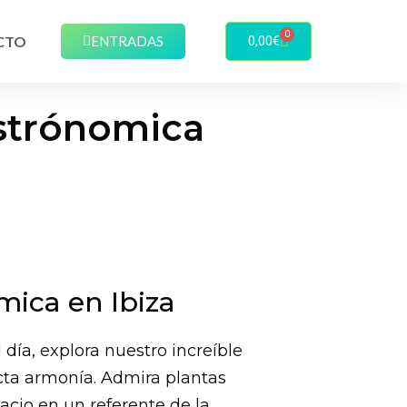
0
CTO
ENTRADAS
0,00
€
Astrónomica
mica en Ibiza
día, explora nuestro increíble
ecta armonía. Admira plantas
acio en un referente de la