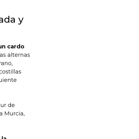
ada y
 un cardo
as alternas
rano,
ostillas
guiente
sur de
ta Murcia,
la