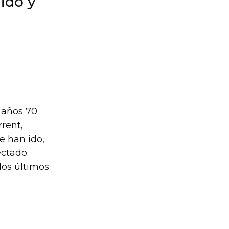
gido y
s años 70
rrent,
e han ido,
ectado
los últimos