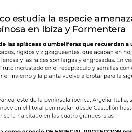
ico estudia la especie amenaz
inosa en Ibiza y Formentera
a de las apiáceas o umbelíferas que recuerdan a
icados, rígidos y zigzagueantes, que acaban en hoj
leñosa y las raíces son largas y engrosadas. En ve
ruto incrustado en el receptáculo y semillas con c
 el invierno y la planta vuelve a brotar para la si
ea, este de la península ibérica, Argelia, Italia, 
onoce en el litoral peninsular, desde Castellón has
 se la ha citado en las cuatro grandes islas.
da como especie DE ESPECIAL PROTECCIÓN por 