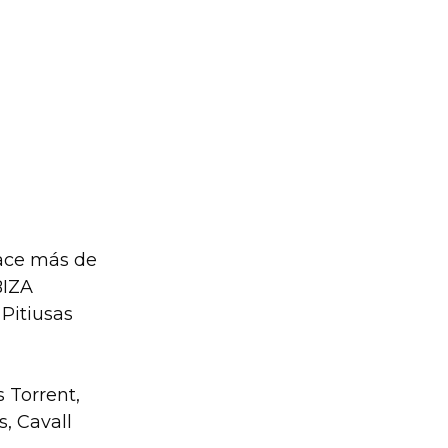
hace más de
BIZA
Pitiusas
s Torrent,
s, Cavall