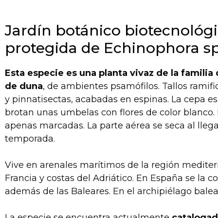
Jardín botánico biotecnológ
protegida de Echinophora sp
Esta especie es una planta vivaz de la famili
de duna
, de ambientes psamófilos. Tallos ramif
y pinnatisectas, acabadas en espinas. La cepa es 
brotan unas umbelas con flores de color blanco. F
apenas marcadas. La parte aérea se seca al llegar
temporada.
Vive en arenales marítimos de la región mediterrán
Francia y costas del Adriático. En España se la c
además de las Baleares. En el archipiélago balear
La especie se encuentra actualmente
cataloga