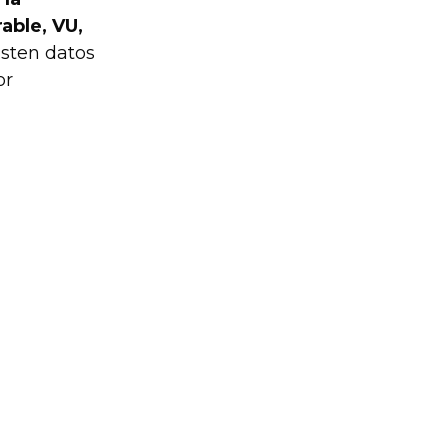
able, VU,
isten datos
or